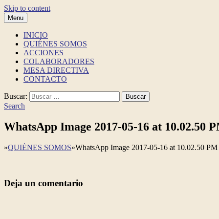
Skip to content
Menu
Ciudadanos Michoacanos en Movimiento
Ciudadanos Michoacanos en Movimiento es una Asociación Civil sin fi
Ciudadanos Michoacanos en Movimiento
INICIO
QUIÉNES SOMOS
ACCIONES
COLABORADORES
MESA DIRECTIVA
CONTACTO
Buscar:
Search
WhatsApp Image 2017-05-16 at 10.02.50 
»
QUIÉNES SOMOS
»
WhatsApp Image 2017-05-16 at 10.02.50 PM
Deja un comentario