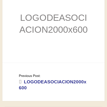
LOGODEASOCI
ACION2000x600
Post
Previous Post:
navigation
LOGODEASOCIACION2000x
600