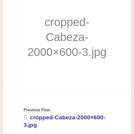
cropped-
Cabeza-
2000×600-3.jpg
Post
Previous Post:
navigation
cropped-Cabeza-2000×600-
3.jpg