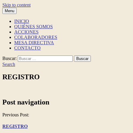
Skip to content
Menu
Ciudadanos Michoacanos en Movimiento
Ciudadanos Michoacanos en Movimiento es una Asociación Civil sin fi
Ciudadanos Michoacanos en Movimiento
INICIO
QUIÉNES SOMOS
ACCIONES
COLABORADORES
MESA DIRECTIVA
CONTACTO
Buscar:
Search
REGISTRO
Post navigation
Previous Post:
REGISTRO